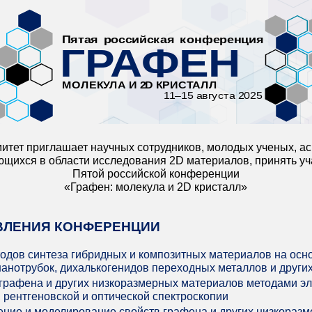
тет приглашает научных сотрудников, молодых ученых, ас
щихся в области исследования 2D материалов, принять уч
Пятой российской конференции
«Графен: молекула и 2D кристалл»
ВЛЕНИЯ КОНФЕРЕНЦИИ
одов синтеза гибридных и композитных материалов на осн
анотрубок, дихалькогенидов переходных металлов и других
 графена и других низкоразмерных материалов методами э
 рентгеновской и оптической спектроскопии
ение и моделирование свойств графена и других низкораз